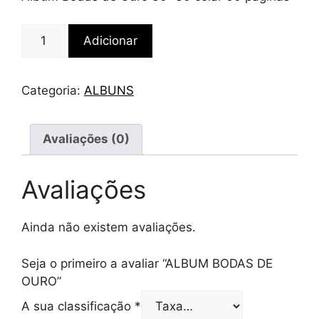
Quantidade
Adicionar
de
ALBUM
BODAS
Categoria:
ALBUNS
DE
OURO
Avaliações (0)
Avaliações
Ainda não existem avaliações.
Seja o primeiro a avaliar “ALBUM BODAS DE
OURO”
A sua classificação
*