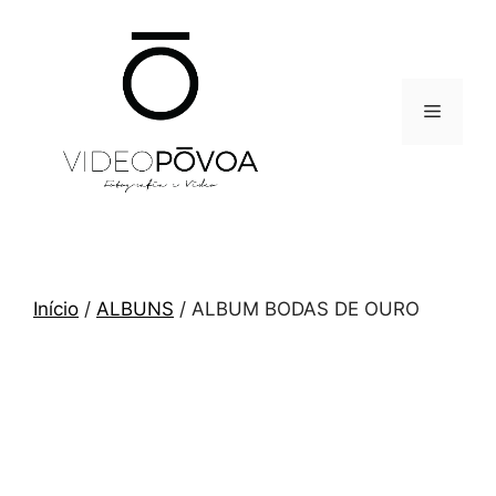
Saltar
para
o
conteúdo
Menu
Início
/
ALBUNS
/ ALBUM BODAS DE OURO