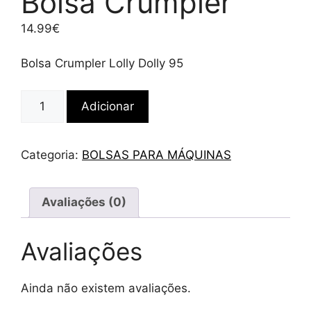
Bolsa Crumpler
14.99
€
Bolsa Crumpler Lolly Dolly 95
Quantidade
Adicionar
de
Bolsa
Crumpler
Categoria:
BOLSAS PARA MÁQUINAS
Avaliações (0)
Avaliações
Ainda não existem avaliações.