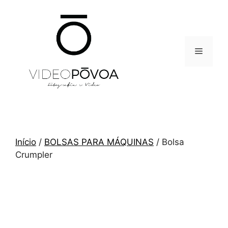
Saltar
para
o
conteúdo
Menu
Início
/
BOLSAS PARA MÁQUINAS
/ Bolsa
Crumpler