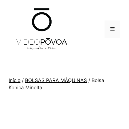
Saltar
para
o
conteúdo
Menu
Início
/
BOLSAS PARA MÁQUINAS
/ Bolsa
Konica Minolta