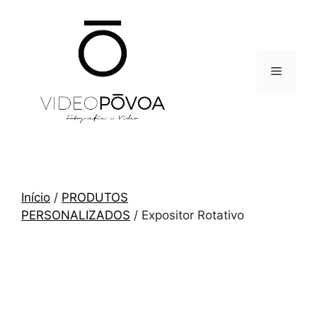
Saltar
para
o
conteúdo
Menu
Início
/
PRODUTOS
PERSONALIZADOS
/ Expositor Rotativo