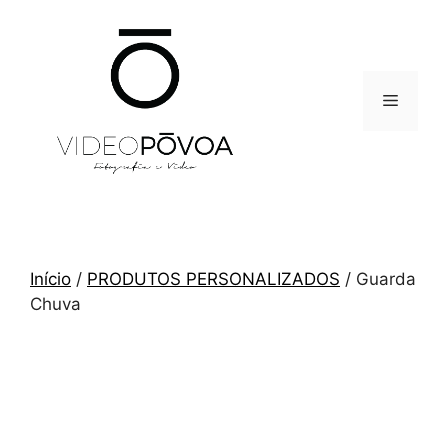
Saltar
para
o
conteúdo
Menu
Início
/
PRODUTOS PERSONALIZADOS
/ Guarda
Chuva