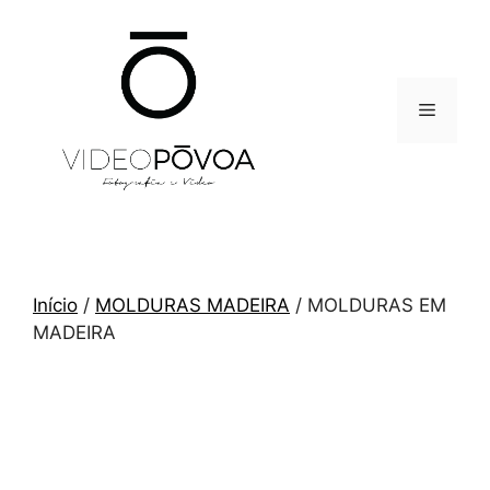
Saltar
para
o
conteúdo
Menu
Início
/
MOLDURAS MADEIRA
/ MOLDURAS EM
MADEIRA