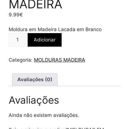
MADEIRA
9.99
€
Moldura em Madeira Lacada em Branco
Quantidade
Adicionar
de
MOLDURAS
EM
Categoria:
MOLDURAS MADEIRA
MADEIRA
Avaliações (0)
Avaliações
Ainda não existem avaliações.