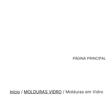
Saltar
para
o
conteúdo
PÁGINA PRINCIPAL
Início
/
MOLDURAS VIDRO
/ Molduras em Vidro