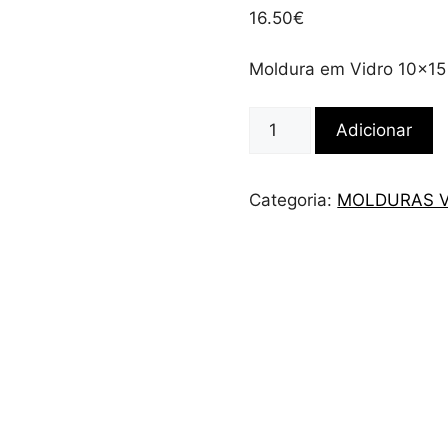
16.50
€
Moldura em Vidro 10×15
Quantidade
Adicionar
de
Molduras
em
Categoria:
MOLDURAS V
Vidro