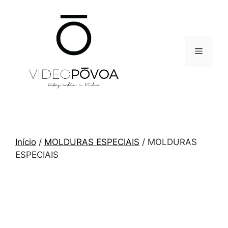
Saltar
para
o
conteúdo
Menu
Início
/
MOLDURAS ESPECIAIS
/ MOLDURAS
ESPECIAIS