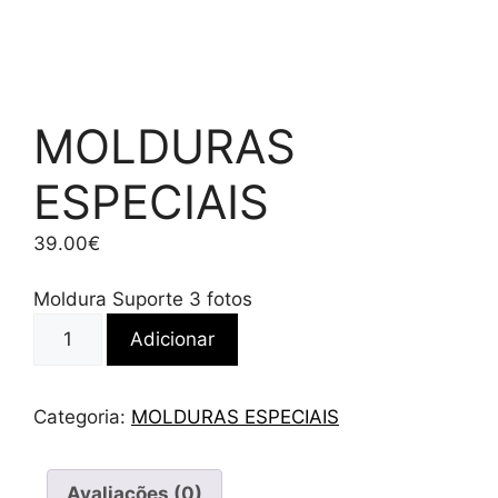
MOLDURAS
ESPECIAIS
39.00
€
Moldura Suporte 3 fotos
Quantidade
Adicionar
de
MOLDURAS
ESPECIAIS
Categoria:
MOLDURAS ESPECIAIS
Avaliações (0)