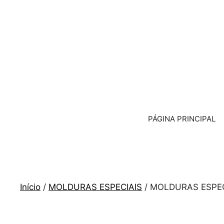
Saltar
para
o
conteúdo
PÁGINA PRINCIPAL
Início
/
MOLDURAS ESPECIAIS
/ MOLDURAS ESPEC