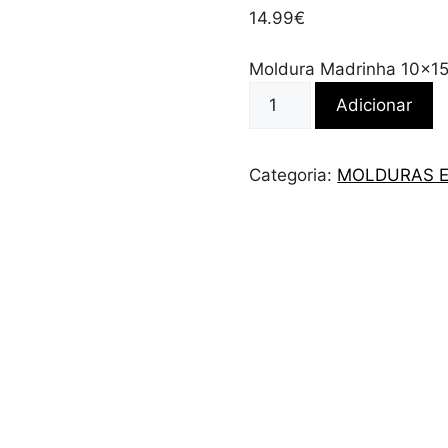
14.99
€
Moldura Madrinha 10×1
Quantidade
Adicionar
de
MOLDURAS
ESPECIAIS
Categoria:
MOLDURAS E