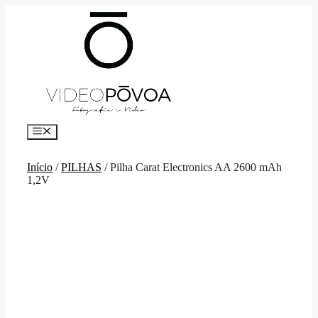
Saltar
para
o
conteúdo
Menu
Início
/
PILHAS
/ Pilha Carat Electronics AA 2600 mAh
1,2V