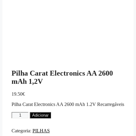
Pilha Carat Electronics AA 2600
mAh 1,2V
19.50
€
Pilha Carat Electronics AA 2600 mAh 1.2V Recarregáveis
Quantidade
Adicionar
de
Pilha
Carat
Categoria:
PILHAS