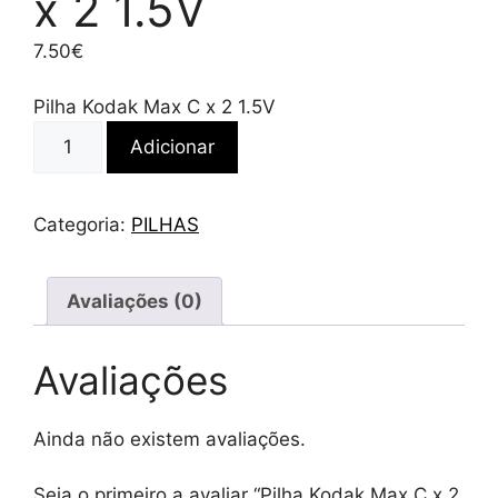
x 2 1.5V
7.50
€
Pilha Kodak Max C x 2 1.5V
Quantidade
Adicionar
de
Pilha
Kodak
Categoria:
PILHAS
Max
C
x
Avaliações (0)
2
1.5V
Avaliações
Ainda não existem avaliações.
Seja o primeiro a avaliar “Pilha Kodak Max C x 2