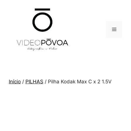
Saltar
para
o
conteúdo
Menu
Início
/
PILHAS
/ Pilha Kodak Max C x 2 1.5V