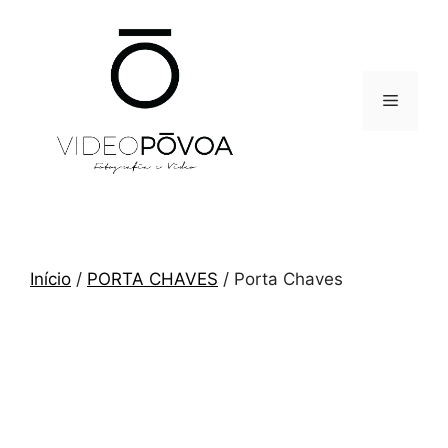
Saltar
para
o
conteúdo
Menu
Início
/
PORTA CHAVES
/ Porta Chaves