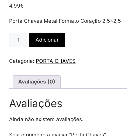
4.99
€
Porta Chaves Metal Formato Coração 2,5×2,5
Quantidade
Adicionar
de
Porta
Chaves
Categoria:
PORTA CHAVES
Avaliações (0)
Avaliações
Ainda não existem avaliações.
Seja o primeiro a avaliar “Porta Chaves”