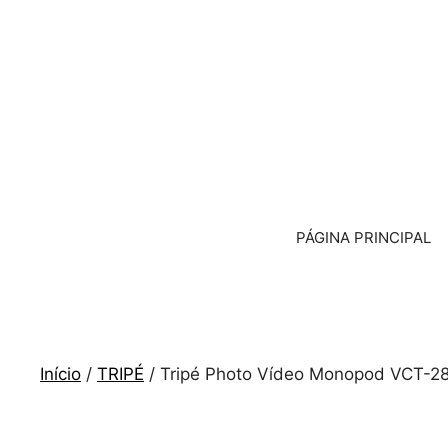
Saltar
para
o
conteúdo
PÁGINA PRINCIPAL
Início
/
TRIPÉ
/ Tripé Photo Vídeo Monopod VCT-2