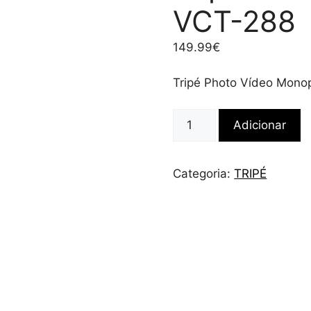
VCT-288
149.99
€
Tripé Photo Vídeo Mon
Quantidade
Adicionar
de
Tripé
Photo
Categoria:
TRIPÉ
Vídeo
Monopod
VCT-
288