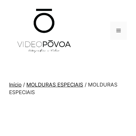
Saltar
para
o
conteúdo
Menu
Início
/
MOLDURAS ESPECIAIS
/ MOLDURAS
ESPECIAIS