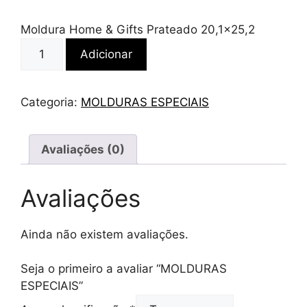
Moldura Home & Gifts Prateado 20,1×25,2
Quantidade
Adicionar
de
MOLDURAS
ESPECIAIS
Categoria:
MOLDURAS ESPECIAIS
Avaliações (0)
Avaliações
Ainda não existem avaliações.
Seja o primeiro a avaliar “MOLDURAS
ESPECIAIS”