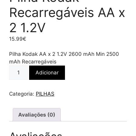
Recarregáveis AA x
2 1.2V
15.99
€
Pilha Kodak AA x 2 1.2V 2600 mAh Min 2500
mAh Recarregáveis
Quantidade
Adicionar
de
Pilha
Kodak
Categoria:
PILHAS
Recarregáveis
AA
x
Avaliações (0)
2
1.2V