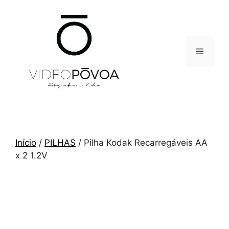
Saltar
para
o
conteúdo
Menu
Início
/
PILHAS
/ Pilha Kodak Recarregáveis AA
x 2 1.2V